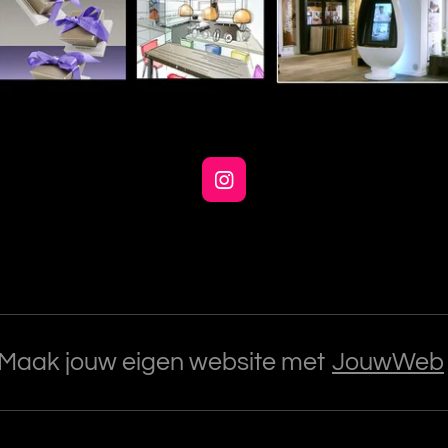
I
n
s
t
a
g
r
a
m
Maak jouw eigen website met
JouwWeb